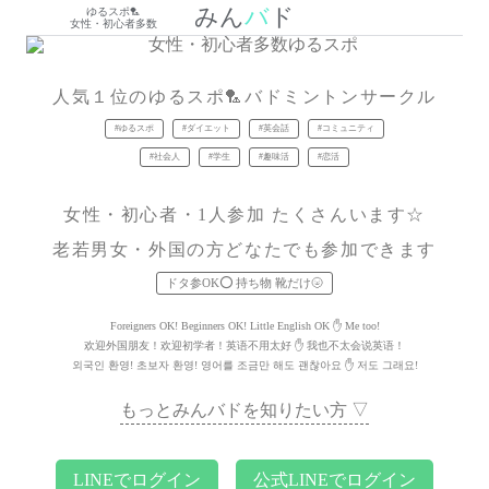
東京バドミントンサークル【女性・初心者多数】みんバド 北
人気１位の東京バドミントンサークル (北区、荒川区、文京
みん
バ
ド
ゆるスポ🏸
女性・初心者多数
人気１位のゆるスポ🏸バドミントンサークル
#ゆるスポ
#ダイエット
#英会話
#コミュニティ
#社会人
#学生
#趣味活
#恋活
女性・初心者・1人参加 たくさんいます☆
老若男女・外国の方どなたでも参加できます
ドタ参OK⭕️ 持ち物 靴だけ🌝
Foreigners OK! Beginners OK! Little English OK ✋ Me too!
欢迎外国朋友！欢迎初学者！英语不用太好 ✋ 我也不太会说英语！
외국인 환영! 초보자 환영! 영어를 조금만 해도 괜찮아요 ✋ 저도 그래요!
もっとみんバドを知りたい方 ▽
LINEでログイン
公式LINEでログイン